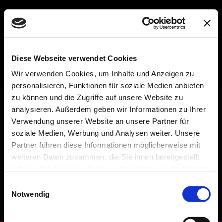
Diese Webseite verwendet Cookies
Wir verwenden Cookies, um Inhalte und Anzeigen zu
personalisieren, Funktionen für soziale Medien anbieten
Unsere Getränke
zu können und die Zugriffe auf unsere Website zu
analysieren. Außerdem geben wir Informationen zu Ihrer
Verwendung unserer Website an unsere Partner für
Getränke
soziale Medien, Werbung und Analysen weiter. Unsere
Unsere aktuelle Getränkekarte (Stand:
Partner führen diese Informationen möglicherweise mit
01.06.2025)
weiteren Daten zusammen, die Sie ihnen bereitgestellt
Änderungen und Irrtümer vorbehalten.
haben oder die sie im Rahmen Ihrer Nutzung der Dienste
Getränkekarte.pdf
gesammelt haben.
Einwilligungsauswahl
PDF-Dokument [500.5 KB]
Notwendig