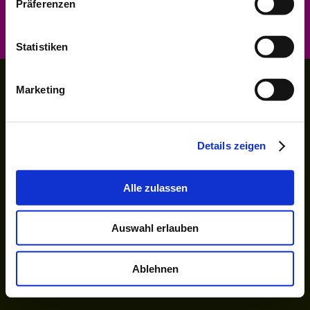
Präferenzen
Druckversion
|
Sitemap
Login
©Bar59
Webansicht
Statistiken
Marketing
Details zeigen
Alle zulassen
Auswahl erlauben
Ablehnen